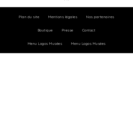
Plan du site
Mentions légales
Nos partenaires
Boutique
Presse
Contact
Menu Logos Musées
Menu Logos Musées