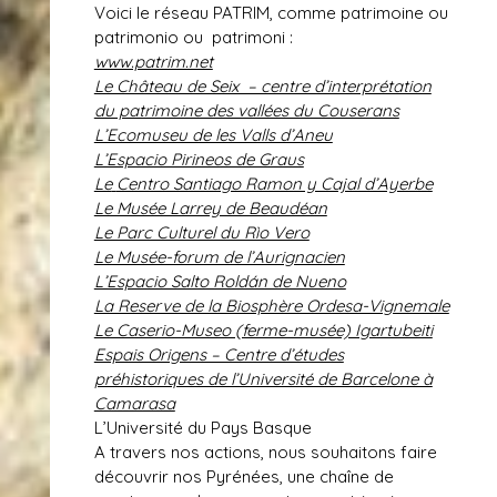
Voici le réseau PATRIM, comme
patrim
oine ou
patrim
onio ou
patri
moni :
www.patrim.net
Le Château de Seix – centre d’interprétation
du patrimoine des vallées du Couserans
L’Ecomuseu de les Valls d’Aneu
L’Espacio Pirineos de Graus
Le
Centro Santiago Ramon y Cajal d’Ayerbe
Le Musée Larrey de Beaudéan
Le Parc Culturel du Rìo Vero
Le Musée-forum de l’Aurignacien
L’Espacio Salto Roldán de Nueno
La Reserve de la Biosphère Ordesa-Vignemale
Le Caserio-Museo (ferme-musée) Igartubeiti
Espais Origens – Centre d’études
préhistoriques de l’Université de Barcelone à
Camarasa
L’Université du Pays Basque
A travers nos actions, nous souhaitons faire
découvrir nos Pyrénées, une chaîne de