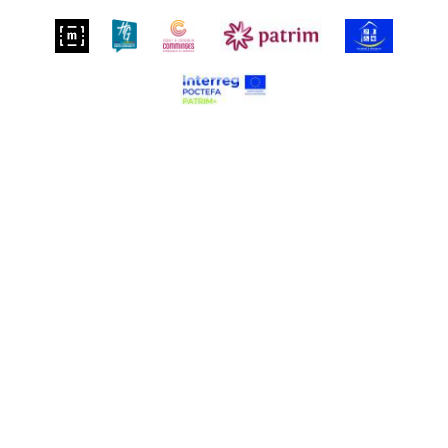
Suivez-nous sur
S'inscrire à notre newsletter
FR
Plan du site
Mentions légales
Nos partenaires
Boutique
Presse
Contact