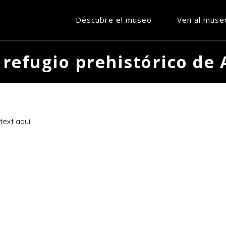
Descubre el museo
Ven al muse
 refugio prehistórico de
text aqui