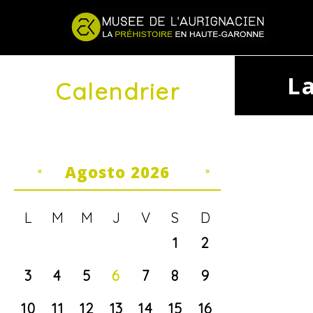
Jump to navigation
L
Calendrier
Agosto 2026
«
»
L
M
M
J
V
S
D
1
2
3
4
5
6
7
8
9
10
11
12
13
14
15
16