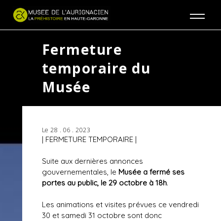
Jump to navigation
Fermeture
temporaire du
Musée
Le 28 . 06 . 2023
|
FERMETURE TEMPORAIRE |
Suite aux dernières annonces
gouvernementales, le
Musée a fermé ses
portes au public, le 29 octobre à 18h
.
Les animations et visites prévues ce vendredi
30 et samedi 31 octobre sont donc